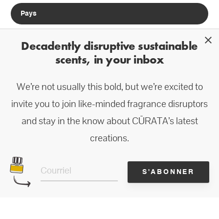
close
Decadently disruptive sustainable
scents, in your inbox
*Ne craignez aucun pollupostage de notre part, nous préférons laisser nos produits
We’re not usually this bold, but we’re excited to
et leurs ingrédients parler d’eux-mêmes.
invite you to join like-minded fragrance disruptors
and stay in the know about CŪRATA’s latest
creations.
S'ABONNER
Suivez-nous sur
Facebook,
Instagram
Presse / contact?
hello@curatabeauty.com
English